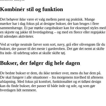
Kombinér stil og funktion
Det behøver ikke være et valg mellem pænt og praktisk. Mange
mærker har i dag fokus på at designe bukser, der kan bruges i flere
sammenhænge. Et par mørke cargobukser kan for eksempel styles med
en skjorte og jakke til hverdagsbrug – og med en fleece eller regnjakke
til udendørs aktiviteter.
Ved at vælge neutrale farver som sort, navy, grå eller olivengrøn får du
bukser, der passer til det meste i garderoben. Det gør det nemt at skifte
fra inde- til udebrug uden at skulle skifte tøj.
Bukser, der følger dig hele dagen
De bedste bukser er dem, du ikke tænker over, mens du har dem på.
De skal fungere i alle situationer – fra morgenens travlhed til aftenens
afslapning. Med fokus på komfort, funktionalitet og et tidløst design
kan du finde bukser, der passer til både inde og ude, og som gør
hverdagen lidt nemmere.