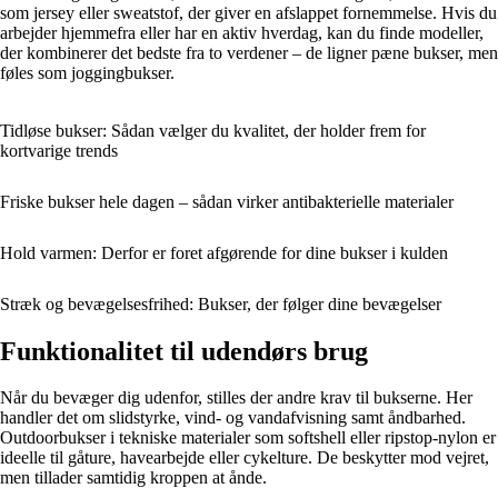
som jersey eller sweatstof, der giver en afslappet fornemmelse. Hvis du
arbejder hjemmefra eller har en aktiv hverdag, kan du finde modeller,
der kombinerer det bedste fra to verdener – de ligner pæne bukser, men
føles som joggingbukser.
Tidløse bukser: Sådan vælger du kvalitet, der holder frem for
kortvarige trends
Friske bukser hele dagen – sådan virker antibakterielle materialer
Hold varmen: Derfor er foret afgørende for dine bukser i kulden
Stræk og bevægelsesfrihed: Bukser, der følger dine bevægelser
Funktionalitet til udendørs brug
Når du bevæger dig udenfor, stilles der andre krav til bukserne. Her
handler det om slidstyrke, vind- og vandafvisning samt åndbarhed.
Outdoorbukser i tekniske materialer som softshell eller ripstop-nylon er
ideelle til gåture, havearbejde eller cykelture. De beskytter mod vejret,
men tillader samtidig kroppen at ånde.