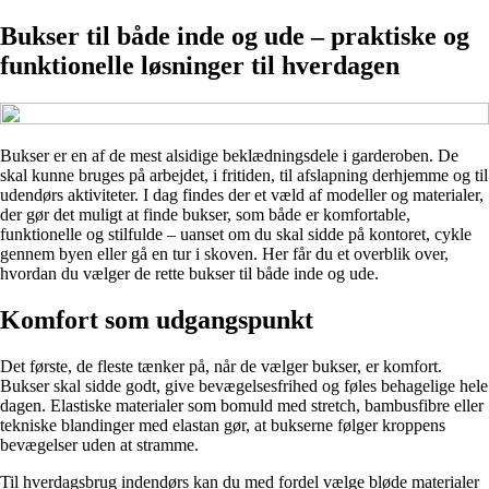
Bukser til både inde og ude – praktiske og
funktionelle løsninger til hverdagen
Bukser er en af de mest alsidige beklædningsdele i garderoben. De
skal kunne bruges på arbejdet, i fritiden, til afslapning derhjemme og til
udendørs aktiviteter. I dag findes der et væld af modeller og materialer,
der gør det muligt at finde bukser, som både er komfortable,
funktionelle og stilfulde – uanset om du skal sidde på kontoret, cykle
gennem byen eller gå en tur i skoven. Her får du et overblik over,
hvordan du vælger de rette bukser til både inde og ude.
Komfort som udgangspunkt
Det første, de fleste tænker på, når de vælger bukser, er komfort.
Bukser skal sidde godt, give bevægelsesfrihed og føles behagelige hele
dagen. Elastiske materialer som bomuld med stretch, bambusfibre eller
tekniske blandinger med elastan gør, at bukserne følger kroppens
bevægelser uden at stramme.
Til hverdagsbrug indendørs kan du med fordel vælge bløde materialer