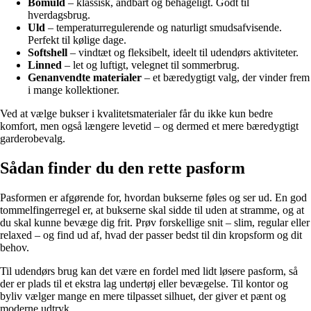
Bomuld
– klassisk, åndbart og behageligt. Godt til
hverdagsbrug.
Uld
– temperaturregulerende og naturligt smudsafvisende.
Perfekt til kølige dage.
Softshell
– vindtæt og fleksibelt, ideelt til udendørs aktiviteter.
Linned
– let og luftigt, velegnet til sommerbrug.
Genanvendte materialer
– et bæredygtigt valg, der vinder frem
i mange kollektioner.
Ved at vælge bukser i kvalitetsmaterialer får du ikke kun bedre
komfort, men også længere levetid – og dermed et mere bæredygtigt
garderobevalg.
Sådan finder du den rette pasform
Pasformen er afgørende for, hvordan bukserne føles og ser ud. En god
tommelfingerregel er, at bukserne skal sidde til uden at stramme, og at
du skal kunne bevæge dig frit. Prøv forskellige snit – slim, regular eller
relaxed – og find ud af, hvad der passer bedst til din kropsform og dit
behov.
Til udendørs brug kan det være en fordel med lidt løsere pasform, så
der er plads til et ekstra lag undertøj eller bevægelse. Til kontor og
byliv vælger mange en mere tilpasset silhuet, der giver et pænt og
moderne udtryk.