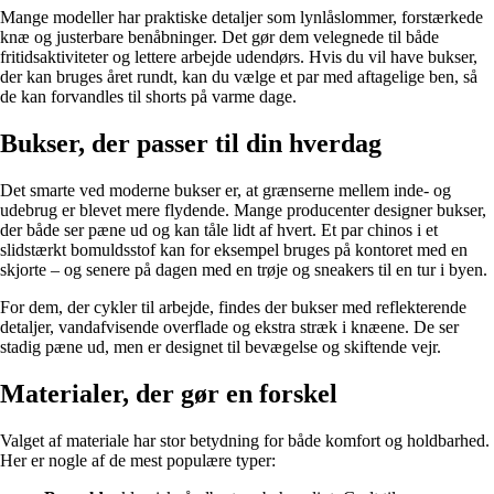
Mange modeller har praktiske detaljer som lynlåslommer, forstærkede
knæ og justerbare benåbninger. Det gør dem velegnede til både
fritidsaktiviteter og lettere arbejde udendørs. Hvis du vil have bukser,
der kan bruges året rundt, kan du vælge et par med aftagelige ben, så
de kan forvandles til shorts på varme dage.
Bukser, der passer til din hverdag
Det smarte ved moderne bukser er, at grænserne mellem inde- og
udebrug er blevet mere flydende. Mange producenter designer bukser,
der både ser pæne ud og kan tåle lidt af hvert. Et par chinos i et
slidstærkt bomuldsstof kan for eksempel bruges på kontoret med en
skjorte – og senere på dagen med en trøje og sneakers til en tur i byen.
For dem, der cykler til arbejde, findes der bukser med reflekterende
detaljer, vandafvisende overflade og ekstra stræk i knæene. De ser
stadig pæne ud, men er designet til bevægelse og skiftende vejr.
Materialer, der gør en forskel
Valget af materiale har stor betydning for både komfort og holdbarhed.
Her er nogle af de mest populære typer: