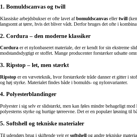
1. Bomuldscanvas og twill
Klassiske arbejdsbukser er ofte lavet af
bomuldscanvas
eller
twill
(ken
langsomt at tørre, hvis det bliver vådt. Derfor bruges det ofte i kombin
2. Cordura – den moderne klassiker
Cordura
er et nylonbaseret materiale, der er kendt for sin ekstreme slid
modstandsdygtigt er stoffet. Mange producenter forstærker udsatte om
3. Ripstop – let, men stærkt
Ripstop
er en væveteknik, hvor forstærkede tråde danner et gitter i stof
og høj styrke. Materialet findes både i bomulds- og nylonvarianter.
4. Polyesterblandinger
Polyester i sig selv er slidstærkt, men kan føles mindre behageligt mo
polyesterns styrke og hurtige tørreevne. Det er en populær løsning til
5. Softshell og tekniske materialer
Til udendørs brug i skiftende vejr er
softshell
og andre tekniske material