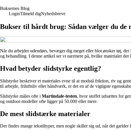
B
uksernes
B
log
Login
Tilmeld dig
Nyhedsbreve
Bukser til hårdt brug: Sådan vælger du de 
Når du arbejder udendørs, bevæger dig meget eller blot ønsker tøj, der 
og behandling. I denne artikel ser vi nærmere på, hvilke materialer der k
Hvad betyder slidstyrke egentlig?
Slidstyrke beskriver et materiales evne til at modstå friktion, riv og gen
til arbejde, friluftsliv eller håndværk, er det en af de vigtigste egenskabe
Slidstyrke måles ofte i
Martindale-testen
, hvor stoffet udsættes for ge
og outdoor-modeller ofte ligger på 50.000 eller mere.
De mest slidstærke materialer
Der findes mange tekstiltyper, men nogle skiller sig ud, når det gælder h