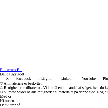
B
uksernes
B
log
Del og gør godt
X
Facebook
Instagram
LinkedIn
YouTube
Pin
© Alt materiale er beskyttet.
© Rettighederne tilhører os. Vi kan få en lille andel af salget, hvis du
© Vi forbeholder os alle rettigheder til materialet på denne side. Nogle
Mød os
Historien
Det vi tror på