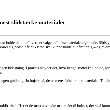
mest slidstærke materialer
kan holde til lidt af hvert, er valget af buksemateriale afgørende. Slid
larer sig bedst, når bukserne skal kunne holde til hårdt brug – og hvorda
tagen belastning. I praksis betyder det, hvor længe stoffet kan holde, før 
r.
ntagen gnidning. Jo højere tal, desto mere slidstærkt er materialet. Til 
oldbarhed. Her er de mest anvendte materialer til bukser, der skal kunne 