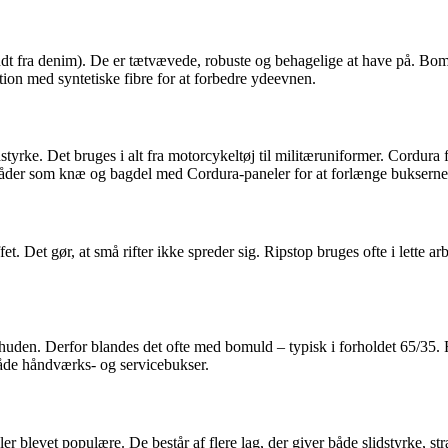
dt fra denim). De er tætvævede, robuste og behagelige at have på. Bomu
ation med syntetiske fibre for at forbedre ydeevnen.
styrke. Det bruges i alt fra motorcykeltøj til militæruniformer. Cordura 
råder som knæ og bagdel med Cordura-paneler for at forlænge buksernes
fet. Det gør, at små rifter ikke spreder sig. Ripstop bruges ofte i lette
d huden. Derfor blandes det ofte med bomuld – typisk i forholdet 65/35.
 både håndværks- og servicebukser.
er blevet populære. De består af flere lag, der giver både slidstyrke, s