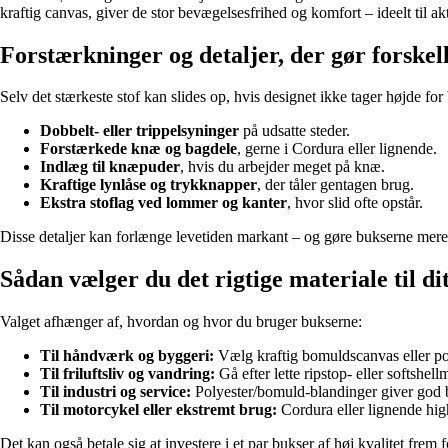
kraftig canvas, giver de stor bevægelsesfrihed og komfort – ideelt til ak
Forstærkninger og detaljer, der gør forskel
Selv det stærkeste stof kan slides op, hvis designet ikke tager højde for
Dobbelt- eller trippelsyninger
på udsatte steder.
Forstærkede knæ og bagdele
, gerne i Cordura eller lignende.
Indlæg til knæpuder
, hvis du arbejder meget på knæ.
Kraftige lynlåse og trykknapper
, der tåler gentagen brug.
Ekstra stoflag ved lommer og kanter
, hvor slid ofte opstår.
Disse detaljer kan forlænge levetiden markant – og gøre bukserne mere
Sådan vælger du det rigtige materiale til di
Valget afhænger af, hvordan og hvor du bruger bukserne:
Til håndværk og byggeri:
Vælg kraftig bomuldscanvas eller po
Til friluftsliv og vandring:
Gå efter lette ripstop- eller softshel
Til industri og service:
Polyester/bomuld-blandinger giver god 
Til motorcykel eller ekstremt brug:
Cordura eller lignende hig
Det kan også betale sig at investere i et par bukser af høj kvalitet frem 