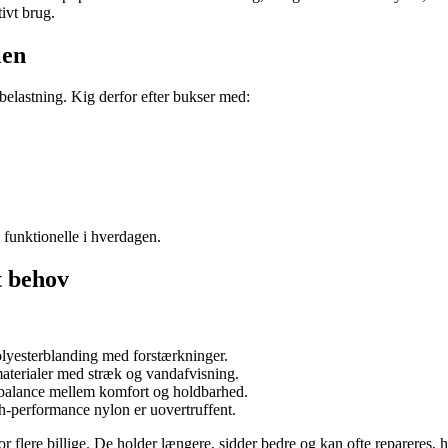
tivt brug.
len
 belastning. Kig derfor efter bukser med:
 funktionelle i hverdagen.
t behov
lyesterblanding med forstærkninger.
lmaterialer med stræk og vandafvisning.
balance mellem komfort og holdbarhed.
h-performance nylon er uovertruffent.
for flere billige. De holder længere, sidder bedre og kan ofte repareres, 