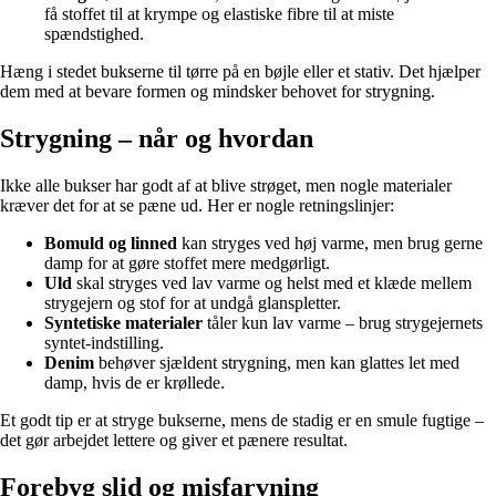
få stoffet til at krympe og elastiske fibre til at miste
spændstighed.
Hæng i stedet bukserne til tørre på en bøjle eller et stativ. Det hjælper
dem med at bevare formen og mindsker behovet for strygning.
Strygning – når og hvordan
Ikke alle bukser har godt af at blive strøget, men nogle materialer
kræver det for at se pæne ud. Her er nogle retningslinjer:
Bomuld og linned
kan stryges ved høj varme, men brug gerne
damp for at gøre stoffet mere medgørligt.
Uld
skal stryges ved lav varme og helst med et klæde mellem
strygejern og stof for at undgå glanspletter.
Syntetiske materialer
tåler kun lav varme – brug strygejernets
syntet-indstilling.
Denim
behøver sjældent strygning, men kan glattes let med
damp, hvis de er krøllede.
Et godt tip er at stryge bukserne, mens de stadig er en smule fugtige –
det gør arbejdet lettere og giver et pænere resultat.
Forebyg slid og misfarvning