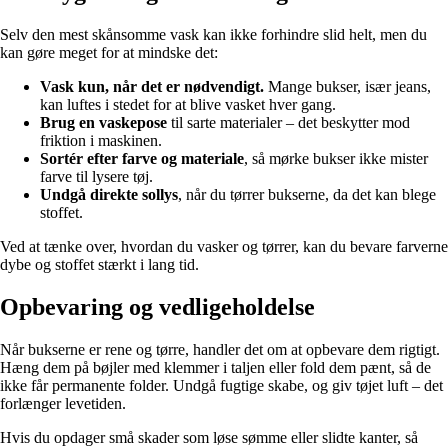
Selv den mest skånsomme vask kan ikke forhindre slid helt, men du
kan gøre meget for at mindske det:
Vask kun, når det er nødvendigt.
Mange bukser, især jeans,
kan luftes i stedet for at blive vasket hver gang.
Brug en vaskepose
til sarte materialer – det beskytter mod
friktion i maskinen.
Sortér efter farve og materiale
, så mørke bukser ikke mister
farve til lysere tøj.
Undgå direkte sollys
, når du tørrer bukserne, da det kan blege
stoffet.
Ved at tænke over, hvordan du vasker og tørrer, kan du bevare farverne
dybe og stoffet stærkt i lang tid.
Opbevaring og vedligeholdelse
Når bukserne er rene og tørre, handler det om at opbevare dem rigtigt.
Hæng dem på bøjler med klemmer i taljen eller fold dem pænt, så de
ikke får permanente folder. Undgå fugtige skabe, og giv tøjet luft – det
forlænger levetiden.
Hvis du opdager små skader som løse sømme eller slidte kanter, så