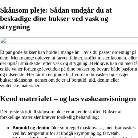
Skånsom pleje: Sådan undgår du at
beskadige dine bukser ved vask og
strygning
Et par gode bukser kan holde i mange år – hvis du passer ordentligt på
dem. Men mange oplever, at farven falmer, stoffet mister faconen, eller
der opstår små skader efter vask og strygning. Heldigvis kan du med få
enkle vaner forlænge levetiden på dine bukser og bevare både pasform
og udseende. Her får du en guide til, hvordan du vasker og stryger
bukser skånsomt, uanset om de er af bomuld, uld, denim eller
syntetiske materialer.
Kend materialet – og læs vaskeanvisningen
Det første skridt til skånsom pleje er at kende stoffet. Bukser af
forskellige materialer kræver forskellig behandling:
Bomuld og denim
tåler som regel maskinvask, men bør vaskes
ved lav temperatur for at undgå krympning og farvetab.