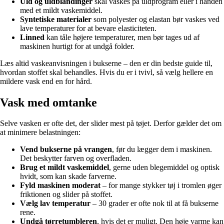
Uld og uldblandinger
skal vaskes på uldprogram eller i hånden
med et mildt vaskemiddel.
Syntetiske materialer
som polyester og elastan bør vaskes ved
lave temperaturer for at bevare elasticiteten.
Linned
kan tåle højere temperaturer, men bør tages ud af
maskinen hurtigt for at undgå folder.
Læs altid vaskeanvisningen i bukserne – den er din bedste guide til,
hvordan stoffet skal behandles. Hvis du er i tvivl, så vælg hellere en
mildere vask end en for hård.
Vask med omtanke
Selve vasken er ofte det, der slider mest på tøjet. Derfor gælder det om
at minimere belastningen:
Vend bukserne på vrangen
, før du lægger dem i maskinen.
Det beskytter farven og overfladen.
Brug et mildt vaskemiddel
, gerne uden blegemiddel og optisk
hvidt, som kan skade farverne.
Fyld maskinen moderat
– for mange stykker tøj i tromlen øger
friktionen og slider på stoffet.
Vælg lav temperatur
– 30 grader er ofte nok til at få bukserne
rene.
Undgå tørretumbleren
, hvis det er muligt. Den høje varme kan