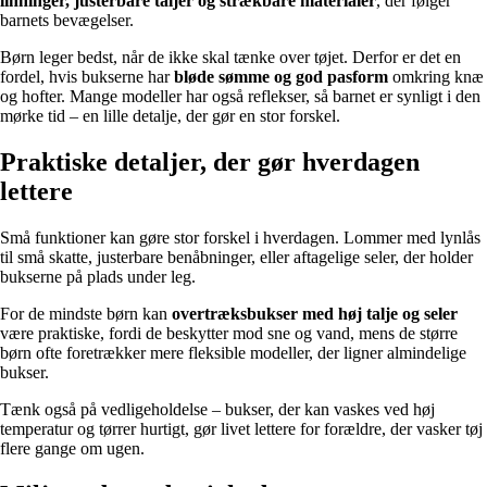
linninger, justerbare taljer og strækbare materialer
, der følger
barnets bevægelser.
Børn leger bedst, når de ikke skal tænke over tøjet. Derfor er det en
fordel, hvis bukserne har
bløde sømme og god pasform
omkring knæ
og hofter. Mange modeller har også reflekser, så barnet er synligt i den
mørke tid – en lille detalje, der gør en stor forskel.
Praktiske detaljer, der gør hverdagen
lettere
Små funktioner kan gøre stor forskel i hverdagen. Lommer med lynlås
til små skatte, justerbare benåbninger, eller aftagelige seler, der holder
bukserne på plads under leg.
For de mindste børn kan
overtræksbukser med høj talje og seler
være praktiske, fordi de beskytter mod sne og vand, mens de større
børn ofte foretrækker mere fleksible modeller, der ligner almindelige
bukser.
Tænk også på vedligeholdelse – bukser, der kan vaskes ved høj
temperatur og tørrer hurtigt, gør livet lettere for forældre, der vasker tøj
flere gange om ugen.