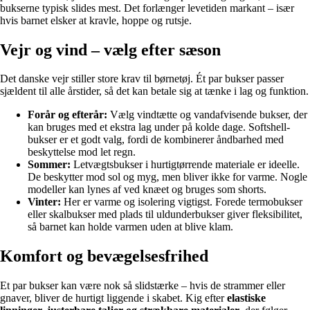
bukserne typisk slides mest. Det forlænger levetiden markant – især
hvis barnet elsker at kravle, hoppe og rutsje.
Vejr og vind – vælg efter sæson
Det danske vejr stiller store krav til børnetøj. Ét par bukser passer
sjældent til alle årstider, så det kan betale sig at tænke i lag og funktion.
Forår og efterår:
Vælg vindtætte og vandafvisende bukser, der
kan bruges med et ekstra lag under på kolde dage. Softshell-
bukser er et godt valg, fordi de kombinerer åndbarhed med
beskyttelse mod let regn.
Sommer:
Letvægtsbukser i hurtigtørrende materiale er ideelle.
De beskytter mod sol og myg, men bliver ikke for varme. Nogle
modeller kan lynes af ved knæet og bruges som shorts.
Vinter:
Her er varme og isolering vigtigst. Forede termobukser
eller skalbukser med plads til uldunderbukser giver fleksibilitet,
så barnet kan holde varmen uden at blive klam.
Komfort og bevægelsesfrihed
Et par bukser kan være nok så slidstærke – hvis de strammer eller
gnaver, bliver de hurtigt liggende i skabet. Kig efter
elastiske