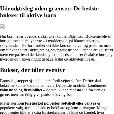
Udendørsleg uden grænser: De bedste
bukser til aktive børn
Når børn leger udendørs, skal tøjet kunne følge med. Bukserne bliver
hurtigt testet til det yderste – i mudderpøle, på klatrestativer og i
skovbunden. Derfor handler det ikke kun om farver og pasform, men
om funktionalitet, slidstyrke og bevægelsesfrihed. I denne artikel ser vi
nærmere på, hvad der kendetegner de bedste bukser til aktive børn, og
hvordan du vælger rigtigt til både årstid og aktivitetsniveau.
Bukser, der tåler eventyr
Børns leg stopper sjældent, bare fordi vejret skifter. Derfor skal
bukserne kunne klare lidt af hvert. De bedste modeller kombinerer
robusthed og fleksibilitet
– de skal kunne modstå slid fra sten og
grene, men samtidig give plads til bevægelse.
Materialer som
forstærket polyester, softshell eller canvas
er
populære valg, fordi de både er holdbare og lette at rengøre. Mange
producenter tilføjer ekstra forstærkninger på knæ og bagdel, hvor